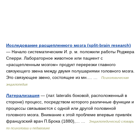
Исследование расщепленного мозга (split-brain research)
— Начало систематическим И. р. м. положили работы Роджера
Сперри. Лабораторное животное или пациент с
«расщепленным мозгом» продукт перерезки главного
связующего звена между двумя полушариями головного мозга.
Это связующее звено, состоящее из мн.… …
Психологическая
энциклопедия
Латерализация
— (лат. lateralis боковой, расположенный в
стороне) процесс, посредством которого различные функции и
процессы связываются с одной или другой половиной
головного мозга. Внимание к этой проблеме впервые привлёк
французский врач П.Брока (1880),… …
Энциклопедический словарь
по психологии и педагогике